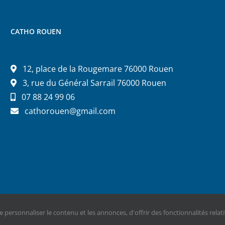
CATHO ROUEN
12, place de la Rougemare 76000 Rouen
3, rue du Général Sarrail 76000 Rouen
07 88 24 99 06
cathorouen@gmail.com
 personnaliser le contenu et les annonces, d'offrir des fonctionnalités relat
oRouen | Tous droits réservés |
Plan du site
|
Mentions légales - RGPD
| Ré