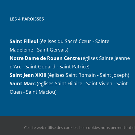
LES 4 PAROISSES
Saint Filleul
(églises du Sacré Cœur - Sainte
Madeleine - Saint Gervais)
Notre Dame de Rouen Centre
(églises Sainte Jeanne
d'Arc - Saint Godard - Saint Patrice)
Saint Jean XXIII
(églises Saint Romain - Saint Joseph)
Saint Marc
(églises Saint Hilaire - Saint Vivien - Saint
Ouen - Saint Maclou)
Ce site web utilise des cookies. Les cookies nous permettent de
Copyright 2021 Cath