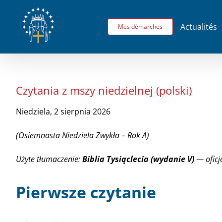
Passer
au
Actualités
Mes démarches
contenu
Czytania z mszy niedzielnej (polski)
Niedziela, 2 sierpnia 2026
(Osiemnasta Niedziela Zwykła – Rok A)
Użyte tłumaczenie:
Biblia Tysiąclecia (wydanie V)
— oficja
Pierwsze czytanie