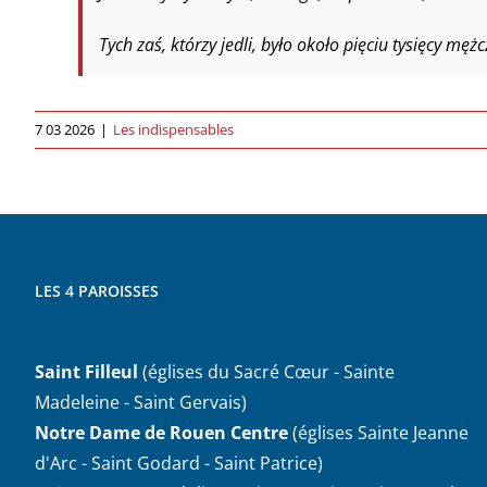
Tych zaś, którzy jedli, było około pięciu tysięcy mężcz
7 03 2026
|
Les indispensables
LES 4 PAROISSES
Saint Filleul
(églises du Sacré Cœur - Sainte
Madeleine - Saint Gervais)
Notre Dame de Rouen Centre
(églises Sainte Jeanne
d'Arc - Saint Godard - Saint Patrice)