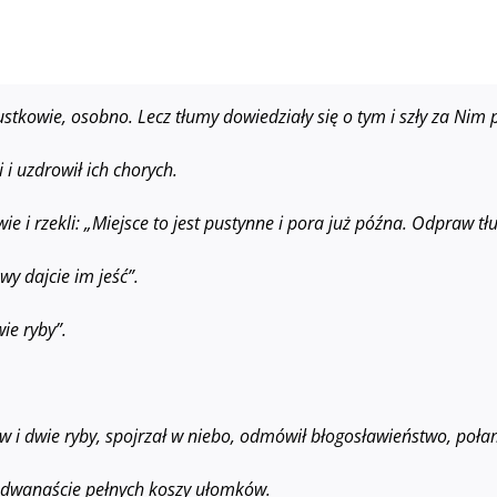
ustkowie, osobno. Lecz tłumy dowiedziały się o tym i szły za Nim p
i i uzdrowił ich chorych.
ie i rzekli: „Miejsce to jest pustynne i pora już późna. Odpraw tł
y dajcie im jeść”.
ie ryby”.
bów i dwie ryby, spojrzał w niebo, odmówił błogosławieństwo, poł
ali dwanaście pełnych koszy ułomków.