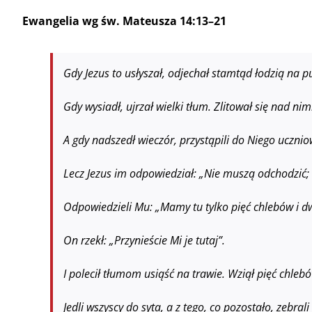
Ewangelia wg św. Mateusza 14:13–21
Gdy Jezus to usłyszał, odjechał stamtąd łodzią na p
Gdy wysiadł, ujrzał wielki tłum. Zlitował się nad nim
A gdy nadszedł wieczór, przystąpili do Niego uczniow
Lecz Jezus im odpowiedział: „Nie muszą odchodzić; w
Odpowiedzieli Mu: „Mamy tu tylko pięć chlebów i dw
On rzekł: „Przynieście Mi je tutaj”.
I polecił tłumom usiąść na trawie. Wziął pięć chle
Jedli wszyscy do syta, a z tego, co pozostało, zebr