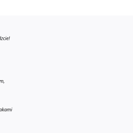
zcie!
em,
makami