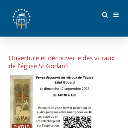
Passer
au
contenu
Ouverture et découverte des vitraux
de l’église St Godard